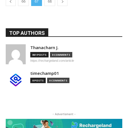
66
67
68
TOP AUTHORS
Thanacharn J.
861 POSTS
0 COMMENTS
https://rechargeland.com/article
timechamp01
0 POSTS
0 COMMENTS
- Advertisment -