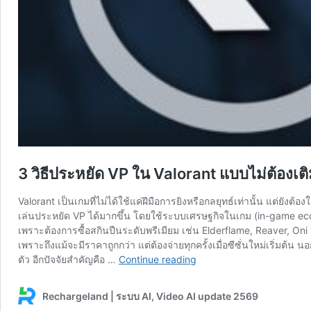
3 วิธีประหยัด VP ใน Valorant แบบไม่ต้องเติ
Valorant เป็นเกมที่ไม่ได้ใช้แค่ฝีมือการยิงหรือกลยุทธ์เท่านั้น แต่ยั
เล่นประหยัด VP ได้มากขึ้น โดยใช้ระบบเศรษฐกิจในเกม (in-game econ
เพราะต้องการซื้อสกินปืนระดับพรีเมียม เช่น Elderflame, Reaver, Oni ห
เพราะถึงแม้จะมีราคาถูกกว่า แต่ต้องจ่ายทุกครั้งเมื่อซีซั่นใหม่เริ่มต้น 
3
ตัว อีกปัจจัยสำคัญคือ …
Continue reading
วิธี
ประหยัด
Rechargeland | ระบบ AI, Video AI update 2569
VP