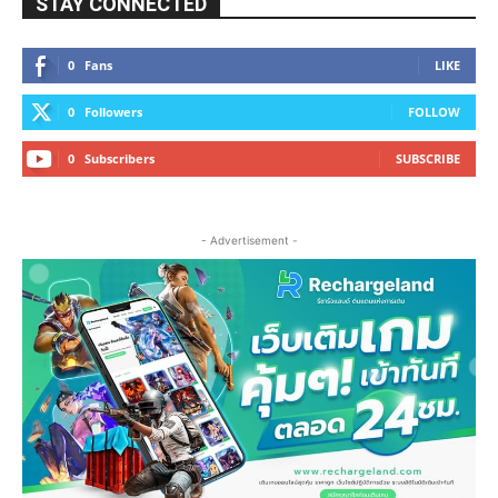
STAY CONNECTED
0
Fans
LIKE
0
Followers
FOLLOW
0
Subscribers
SUBSCRIBE
- Advertisement -