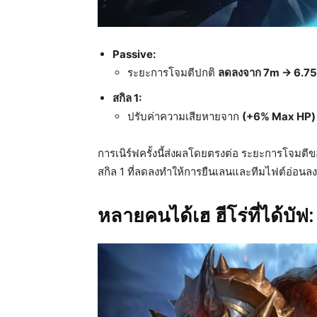
Passive:
ระยะการโจมตีปกติ
ลดลงจาก 7m → 6.7
สกิล 1:
ปรับค่าความเสียหายจาก
(+6% Max HP)
การเนิร์ฟครั้งนี้ส่งผลโดยตรงต่อ ระยะการโจมตี
สกิล 1 ที่ลดลงทำให้การยืนเลนและทีมไฟต์อ่อนลงเ
หลายคนได้เฮ ฮีโร่ที่ได้บัฟ