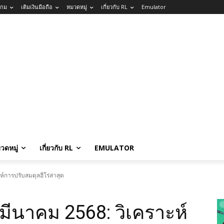
เกม
เติมเงินมือถือ
หมวดหมู่
เกี่ยวกับ RL
Emulator
วดหมู่
เกี่ยวกับ RL
EMULATOR
์การปรับสมดุลฮีโร่ล่าสุด
มีนาคม 2568: วิเคราะห์