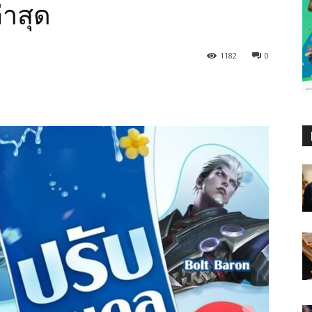
่าสุด
1182
0