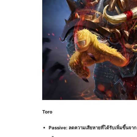
Toro
Passive:
ลดความเสียหายที่ได้รับเพิ่มขึ้น