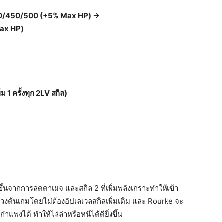
/450/500 (+5% Max HP) →
ax HP)
ิ่ม 1
ครั้งทุก 2LV
สกิล)
ขึ้นจากการลดดาเมจ และสกิล 2 ที่เพิ่มพลังเกราะทำให้เข้า
ช่วงต้นเกมโดยไม่ต้องอัปเลเวลสกิลเพิ่มเติม และ Rourke จะ
แพงได้ ทำให้ไล่ล่าหรือหนีได้ดียิ่งขึ้น