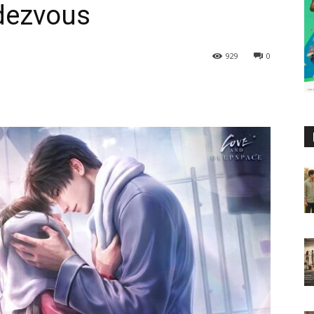
ndezvous
929
0