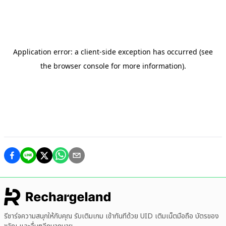
รีชาร์จความสนุกให้กับคุณ รับเติมเกม เข้าทันทีด้วย UID เติมเน็ตมือถือ บัตรของ