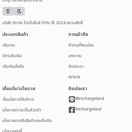
ขวัญ และอื่นๆอีกมากมาย
บริษัท รีชาร์จ โปรโมชั่นส์ จำกัด © 2024 สงวนสิทธิ์
ประเภทสินค้า
การเข้าถึง
เติมเกม
คำถามที่พบบ่อย
บัตรเติมเงิน
บทความ
เติมเงินมือถือ
ติดต่อเรา
Article
เงื่อนไข/นโยบาย
ติดต่อเรา
@rechargeland
เงื่อนไขการใช้บริการ
Rechargeland
นโยบายความเป็นส่วนตัว
นโยบายการคืนสินค้าและคืนเงิน
นโยบายคุกกี้