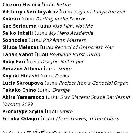
Chizuru Hishiro
ในเกม
ReLife
Viktoriya Serebryakov
ในเกม
Saga of Tanya the Evil
Kokoro
ในเกม
Darling in the Franxx
Kae Serinuma
ในเกม
Kiss Him, Not Me
Saiko Intelli
ในเกม
My Hero Academia
Sophocles
ในเกม
Pokémon Masters
Siluca Meletes
ในเกม
Record of Grancrest War
Laban Vanot
ในเกม
Beyblade Burst Turbo
Baby Pan
ในเกม
Dragon Ball Super
Amazon Athena
ในเกม
Smite
Koyuki Hinashi
ในเกม
Fuuka
Lucia Skroupova
ในเกม
Project Itoh's Genocial Organ
Takako Chino
ในเกม
Orange
Akira Yamamoto
ในเกม
Star Blazers: Space Battleship
Yamato 2199
Prototype Scylla
ในเกม
Smite
Futaba Odagiri
ในเกม
Three Leaves, Three Colors
ใน Arcane ซีรีส์ที่เปรี้ยงปร้างจาก League of Legends แฟน ๆ