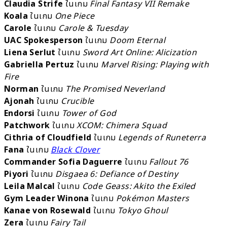
Claudia Strife
ในเกม
Final Fantasy VII Remake
Koala
ในเกม
One Piece
Carole
ในเกม
Carole & Tuesday
UAC Spokesperson
ในเกม
Doom Eternal
Liena Serlut
ในเกม
Sword Art Online: Alicization
Gabriella Pertuz
ในเกม
Marvel Rising: Playing with
Fire
Norman
ในเกม
The Promised Neverland
Ajonah
ในเกม
Crucible
Endorsi
ในเกม
Tower of God
Patchwork
ในเกม
XCOM: Chimera Squad
Cithria of Cloudfield
ในเกม
Legends of Runeterra
Fana
ในเกม
Black Clover
Commander Sofia Daguerre
ในเกม
Fallout 76
Piyori
ในเกม
Disgaea 6: Defiance of Destiny
Leila Malcal
ในเกม
Code Geass: Akito the Exiled
Gym Leader Winona
ในเกม
Pokémon Masters
Kanae von Rosewald
ในเกม
Tokyo Ghoul
Zera
ในเกม
Fairy Tail