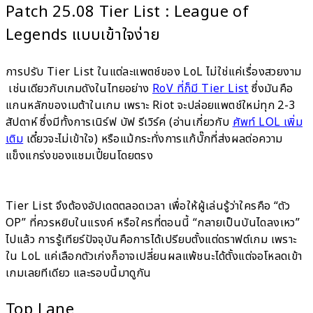
Patch 25.08 Tier List : League of
Legends แบบเข้าใจง่าย
การปรับ Tier List ในแต่ละแพตช์ของ LoL ไม่ใช่แค่เรื่องสวยงาม
เช่นเดียวกับเกมดังในไทยอย่าง
RoV ที่ก็มี Tier List
ซึ่งมันคือ
แกนหลักของเมต้าในเกม เพราะ Riot จะปล่อยแพตช์ใหม่ทุก 2-3
สัปดาห์ ซึ่งมีทั้งการเนิร์ฟ บัฟ รีเวิร์ค (อ่านเกี่ยวกับ
ศัพท์ LOL เพิ่ม
เติม
เดี๋ยวจะไม่เข้าใจ) หรือแม้กระทั่งการแก้บั๊กที่ส่งผลต่อความ
แข็งแกร่งของแชมเปี้ยนโดยตรง
Tier List จึงต้องอัปเดตตลอดเวลา เพื่อให้ผู้เล่นรู้ว่าใครคือ “ตัว
OP” ที่ควรหยิบในแรงค์ หรือใครที่ตอนนี้ “กลายเป็นบันไดลงเหว”
ไปแล้ว การรู้เทียร์ปัจจุบันคือการได้เปรียบตั้งแต่ดราฟต์เกม เพราะ
ใน LoL แค่เลือกตัวเก่งก็อาจเปลี่ยนผลแพ้ชนะได้ตั้งแต่จอโหลดเข้า
เกมเลยทีเดียว และรอบนี้มาดูกัน
Top Lane