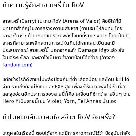
ทำความรู้จักสาย แครี่ ใน RoV
สายแครี่ (Carry) ในเกม RoV (Arena of Valor) คือฮีโร่ที่มี
บทบาทสำคัญในการสร้างความเสียหาย (ดาเมจ) ให้กับทีม โดย
เฉพาะในช่วงท้ายเกมที่แครี่จะมีพลังโจมตีที่รุนแรงมาก โดยเป็นตัว
ละครที่สามารถพลิกสถานการณ์ในทีมได้หากเล่นเป็นและมี
ประสบการณ์ สายแครี่นี้ นอกจากจะทำ Damage ได้สูงแล้ว ยัง
โจมตีระยะไกล และเอาไว้เป็นตัวทำลายป้อมได้ดีด้วย (อ้างอิง
fandom.com
)
แต่อย่างไรก็ดี สายนี้มีพลังป้องกันที่ต่ำ เลือดน้อย และโดน kill ได้
ง่าย รวมถึงต้องใช้เงินและ EXP สูง เพื่อจะให้เลเวลพุ่งให้เร็วที่สุด
และจุดอ่อนอีกประการของสายนี้ก็คือ เคลื่อนที่ช้ากว่าสายอื่นๆ โดย
Hero ที่เป็นสายนี้เช่น Violet, Yorn, Tel'Annas นั่นเอง
ทำไมคนกลับมาสนใจ สจ๊วต RoV อีกครั้ง?
เหตุผลในเรื่องนี้ ตอบได้ยาก แต่มีการคาดการณ์ไว้ว่า ปัจจุบันกำลัง