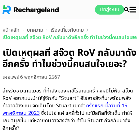
เข้าสู่ระบบ
หน้าหลัก
บทความ
เรื่องเกี่ยวกับเกม
เปิดเหตุผลที่ สจ๊วต RoV กลับมาดังอีกครั้ง ทำไมช่วงนี้คนสนใจเยอ
เปิดเหตุผลที่ สจ๊วต RoV กลับมาดัง
อีกครั้ง ทำไมช่วงนี้คนสนใจเยอะ?
เผยแพร่
6 พฤศจิกายน 2567
สำหรับชาวเกมเมอร์ ที่กำลังมองหาฮีโร่สายแครี่ คงหนีไม่พ้น สจ๊วด
RoV อยากแนะนำให้รู้จักกับ "Stuart" ฮีโร่สายยิงที่มาพร้อมพลัง
ทำลายล้างแบบจัดเต็ม โดย Stuart เปิดตัว
ครั้งแรกเมื่อวันที่ 15
พฤศจิกายน 2023
ซึ่งไม่ใช่ แค่ แครี่ทั่วไป แต่มีสกิลที่จัดเต็ม ทำให้
เกมสนุกขึ้น แต่หลายคนอาจสงสัยว่า ทำไม Stuart ถึงกลับมาดัง
อีกครั้ง?