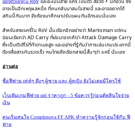
ของตัวเองใน RoV
และจะเป็นสาย แครี่ เป็นตัว สจ๊วต + นกอ้วน ซึ่ง
อาจเป็นอีกเหตุผลหนึ่ง ที่คนกลับมาสนใจสายนี้ และอาจอยากได้
สกินนี้กันมาก จึงต้องมาศึกษาปรับแผนกันอีกรอบนั่นเอง
สำหรับสายแครี่ใน RoV นั้นเรียกอีกอย่างว่า Marksman แต่คน
นิยมเรียกว่า AD Carry ที่ย่อมาจากคำว่า Attack Damage Carry
ซึ่งเป็นตัวฮีโร่ที่ทำดาเมจสูง และอย่างที่รู้กันว่าการเล่นเกมประเภทนี้
ต้องสื่อสารกันรวดเร็ว คนไทยจึงเรียกสายนี้สั้นๆว่า แครี่ นั่นเอง
อ่านต่อ
ชื่อฟีฟาย เท่ห์ๆ ตึงๆ ผู้ชาย และ ผู้หญิง ยังไม่เคยมีใครใช้
เว็บเติมเกมฟีฟาย uid ราคาถูก - 5 ข้อควรรู้ก่อนตัดสินใจจ่าย
เงิน
คนเริ่มสนใจ Complonova FF APK ทำความรู้จักก่อนใช้กับ ฟี
ฟาย