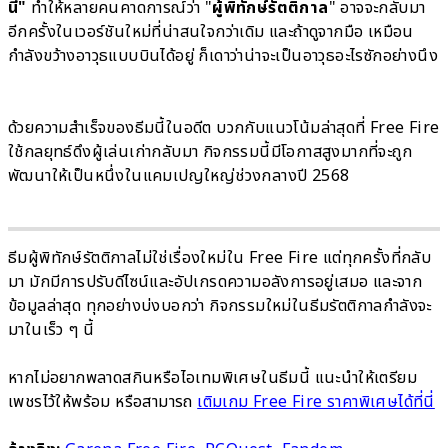
นี้"
ทำให้หลายคนคาดการณ์ว่า "
ผู้พิทักษ์รัตติกาล
" อาจจะกลับมา
อีกครั้งในเวอร์ชันใหม่ที่น่าสนใจกว่าเดิม และถ้าดูจากมือ เหมือน
กำลังขว้างอาวุธแบบบินได้อยู่ ก็เดาว่าน่าจะเป็นอาวุธอะไรซักอย่างนึง
ด้วยความสำเร็จของธีมนี้ในอดีต บวกกับแนวโน้มล่าสุดที่ Free Fire
ใช้กลยุทธ์ดึงผู้เล่นเก่ากลับมา กิจกรรมนี้มีโอกาสสูงมากที่จะถูก
พัฒนาให้เป็นหนึ่งในแคมเปญใหญ่ช่วงกลางปี 2568
ธีมผู้พิทักษ์รัตติกาลไม่ใช่เรื่องใหม่ใน Free Fire แต่ทุกครั้งที่กลับ
มา มักมีการปรับดีไซน์และอัปเกรดความอลังการอยู่เสมอ และจาก
ข้อมูลล่าสุด ทุกอย่างบ่งบอกว่า กิจกรรมใหม่ในธีมรัตติกาลกำลังจะ
มาในเร็ว ๆ นี้
หากไม่อยากพลาดสกินหรือไอเทมพิเศษในธีมนี้ แนะนำให้เตรียม
เพชรไว้ให้พร้อม หรือสามารถ
เติมเกม Free Fire ราคาพิเศษได้ที่นี่