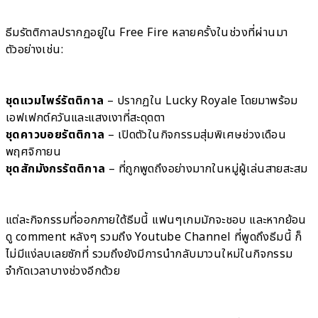
ธีมรัตติกาลปรากฏอยู่ใน Free Fire หลายครั้งในช่วงที่ผ่านมา
ตัวอย่างเช่น:
ชุดแวมไพร์รัตติกาล
– ปรากฏใน Lucky Royale โดยมาพร้อม
เอฟเฟกต์ควันและแสงเงาที่สะดุดตา
ชุดคาวบอยรัตติกาล
– เปิดตัวในกิจกรรมสุ่มพิเศษช่วงเดือน
พฤศจิกายน
ชุดสักมังกรรัตติกาล
– ที่ถูกพูดถึงอย่างมากในหมู่ผู้เล่นสายสะสม
แต่ละกิจกรรมที่ออกภายใต้ธีมนี้ แฟนๆเกมมักจะชอบ และหากย้อน
ดู comment หลังๆ รวมถึง Youtube Channel ที่พูดถึงธีมนี้ ก็
ไม่มีแง่ลบเลยซักที่ รวมถึงยังมีการนำกลับมาวนใหม่ในกิจกรรม
จำกัดเวลาบางช่วงอีกด้วย