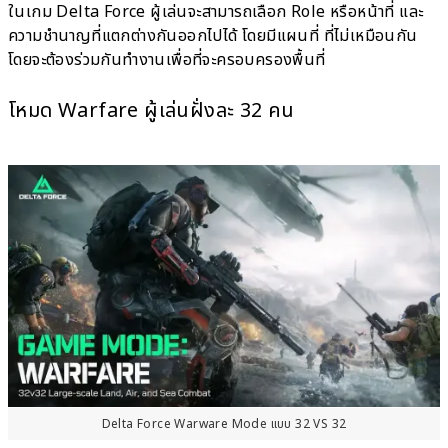
ในเกม Delta Force ผู้เล่นจะสามารถเลือก Role หรือหน้าที่ และ
ความชำนาญที่แตกต่างกันออกไปได้ โดยมีแผนที่ ที่ไม่เหมือนกัน
โดยจะต้องร่วมกันทำงานเพื่อที่จะครอบครองพื้นที่
โหมด Warfare ผู้เล่นฝั่งละ 32 คน
Delta Force Warware Mode แบบ 32 VS 32