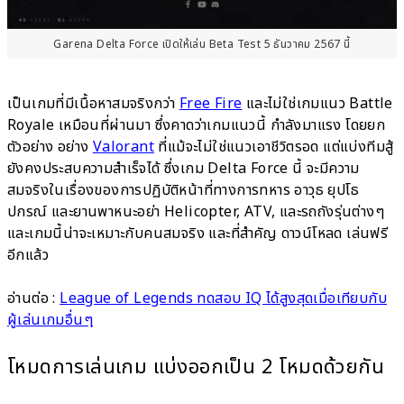
Garena Delta Force เปิดให้เล่น Beta Test 5 ธันวาคม 2567 นี้
เป็นเกมที่มีเนื้อหาสมจริงกว่า
Free Fire
และไม่ใช่เกมแนว Battle
Royale เหมือนที่ผ่านมา ซึ่งคาดว่าเกมแนวนี้ กำลังมาแรง โดยยก
ตัวอย่าง อย่าง
Valorant
ที่แม้จะไม่ใช่แนวเอาชีวิตรอด แต่แบ่งทีมสู้
ยังคงประสบความสำเร็จได้ ซึ่งเกม Delta Force นี้ จะมีความ
สมจริงในเรื่องของการปฏิบัติหน้าที่ทางการทหาร อาวุธ ยุปโธ
ปกรณ์ และยานพาหนะอย่า Helicopter, ATV, และรถถังรุ่นต่างๆ
และเกมนี้น่าจะเหมาะกับคนสมจริง และที่สำคัญ ดาวน์โหลด เล่นฟรี
อีกแล้ว
อ่านต่อ :
League of Legends ทดสอบ IQ ได้สูงสุดเมื่อเทียบกับ
ผู้เล่นเกมอื่นๆ
โหมดการเล่นเกม แบ่งออกเป็น 2 โหมดด้วยกัน