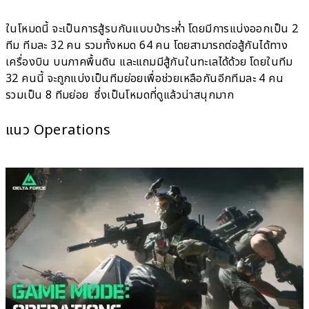
ในโหมดนี้ จะเป็นการสู้รบกันแบบบ้าระห่ำ โดยมีการแบ่งออกเป็น 2
ทีม ทีมละ 32 คน รวมทั้งหมด 64 คน โดยสามารถต่อสู้กันได้ทาง
เครื่องบิน บนภาคพื้นดิน และแถมมีสู้กันในทะเลได้ด้วย โดยในทีม
32 คนนี้ จะถูกแบ่งเป็นทีมย่อยเพื่อช่วยเหลือกันอีกทีมละ 4 คน
รวมเป็น 8 ทีมย่อย ซึ่งเป็นโหมดที่ดูแล้วน่าสนุกมาก
แนว Operations