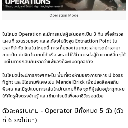
Operation Mode
ในโหมด Operation จะมีการแบ่งผู้เล่นออกเป็น 3 ทีม เพื่อสำรวจ
แผนที่ รวบรวมของ และจะต้องไปถึงจุด Extraction Point ใน
เวลาที่จำกัด โดยในโหมดนี้ การเก็บของในเกมจะสามารถนำเอามา
ขายเป็น ค่าเงินในเกมได้ หรือ จะเอาไว้ใช้ในการต่อสู้ในแมทช์อื่นๆได้
แต่ในทางกลับกันหากว่าแพ้ของก็จะหมดทุกอย่าง
ในโหมดนี้จะมีภารกิจพิเศษใน พื้นที่หวงห้ามของการทหาร มี boss
fight และมีไอเทมพิเศษเช่น MandelBrick เพื่อปลดล๊อคสกิน
พิเศษ และมีรูปแบบการเล่นใหม่ในเกมก็คือ จุดที่ผู้เล่นอยู่จะถูกเผย
ให้ศัตรูฝั่งตรงข้ามรู้ และเข้ามาโจมตีเพื่อเอาชีวิตรอดด้วย
ตัวละครในเกม - Operator มีทั้งหมด 5 ตัว (ตัว
ที่ 6 ยังไม่มา)