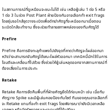
ในสถานการณ์ที่ดูเหมือนจะชนะไม่ได้ เช่น เหลือผู้เล่น 1 ต่อ 5 หรือ
1 ต่อ 3 ในช่วง Post Plant ฝ่ายป้องกันอาจเลือกทำ exit frags
โดยซุ่มรอใกล้จุดวางระเบิดเพื่อดักฆ่าศัตรูที่จะหนีออกมาเมื่อตอน
ระเบิดใกล้จะทำงาน ซึ่งจะช่วยทำลายสภาพคล่องของทีมศัตรูได้
Prefire
Prefire คือการยิงทะลุกำแพงไปยังจุดที่คาดว่าศัตรูจะโผล่ออกมา
หวังว่าจะสามารถจับศัตรูได้ขณะโผล่หัวออกมา เทคนิคนี้มักใช้ในการ
โจมตีและเคลื่อนที่ไปด้วย ซึ่งช่วยให้ผู้เล่นหลุดออกจากสถานการณ์ที่
ต้องเสี่ยงในการประทะ
Retake
Retake คือการยึดคืนพื้นที่ที่ฝ่ายศัตรูยึดได้ก่อนหน้า เช่น เมื่อทีม
ศัตรูวาง Spike และมีผู้เล่นคอยป้องกันไซต์ ทีมของคุณอาจเลือกที่
จะ Retake แทนที่จะทำ exit frags โดยพิจารณาว่ายังมีเวลาเหลือ
มากพอ หรือมีทรัพยากรและเอเจนต์ที่ได้เปรียบ