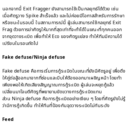
นอกจากนี้ Exit Fragger ยังสามารถใช้เป็นกลยุทธ์ได้ด้วย เช่น
เมื่อศัตรูวาง Spike สำเร็จแล้ว และไม่ค่อยมีโอกาสสำหรับการรักษา
หรือชนะในรอบนี้ ในสถานการณ์นี้ ผู้เล่นสามารถใช้กลยุทธ์ Exit
Frag ด้วยการฆ่าศัตรูให้มากที่สุดเท่าที่จะทำได้ในขณะที่ทุกคนออก
จากจุดวางระเบิด เพื่อทำให้ Eco ของศัตรูแย่ลง ทำให้ทีมมีความได้
เปรียบในรอบถัดไป
Fake defuse/Ninja defuse
Fake defuse คือการเริ่มการกู้ระเบิดในขณะที่ยังมีศัตรูอยู่ เพื่อดึง
ให้คู่ต่อสู้ออกมาจากที่ซ่อนและบีบให้ต้องออกมาเผชิญหน้า โดยทำ
เพียงพอให้เกิดเสียงสัญญาณการกู้ระเบิด ผู้เล่นจะหยุดกู้แล้ว
เปลี่ยนมาโจมตีศัตรูที่พยายามขัดขวางการกู้ระเบิดแทน
ส่วน Ninja defuse คือการกู้ระเบิดอย่างเงียบ ๆ โดยที่ศัตรูยังไม่รู้
ว่ามีการกู้เกิดขึ้น ทำให้ทีมที่ป้องกันจุดวางระเบิดไม่ทันระวัง
Feed