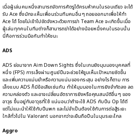
เมื่อผู้เล่นคนหนึ่งสามารถจัดการศัตรูได้ครบห้าคนในรอบเดียว จะได้
รับ Ace ซึ่งมักจะเห็นเพื่อนร่วมทีมคนอื่นๆ ถอยออกมาเพื่อให้ทำ
Ace ได้ โดยไม่เข้าไปขัดจังหวะด้วยการฆ่า Team Ace จะเกิดขึ้นเมื่อ
ผู้เล่นทุกคนในทีมต่างก็สามารถฆ่าได้อย่างน้อยหนึ่งคนในรอบนั้น
นี่คือการร่วมมือกันทำให้ชนะ
ADS
ADS ย่อมาจาก Aim Down Sights ซึ่งในเกมยิงมุมมองบุคคลที่
หนึ่ง (FPS) การเล็งผ่านศูนย์ปืนจะช่วยให้ซูมเห็นเป้าหมายชัดขึ้น
และเพิ่มความแม่นยำหรือความแน่นของกระสุน อย่างไรก็ตาม การ
เล็งแบบ ADS ก็มีข้อเสียเช่นกัน ทำให้มุมมองในการยิงจำกัดลง ลด
ความคล่องตัว และอาจเปลี่ยนอัตราการยิงหรือคุณสมบัติอื่นๆ ของ
อาวุธ ขึ้นอยู่กับอาวุธที่ใช้ แน่นอนว่าถ้าจะใช้ ADS กับปืน Op ได้ดี
แต่ไม่แนะนำให้ใช้กับปืนพก และไม่จำเป็นต้องใช้กับการต่อสู้ระยะ
ใกล้ทั่วไปใน Valorant นอกจากว่าจะยืนถือปืนในมุมระยะไกล
Aggro