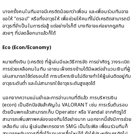
บางครั้งคนในทีมอาจมีเครดิตน้อยกว่าเพื่อน และเพื่อนร่วมทีมอาจ
ขอให้ "ดรอป" หรือทิ้งอาวุธให้ เพื่อช่วยให้คนที่ไม่มีเครดิตสามารถมี
อาวุธที่จำเป็นในการต่อสู้ แต่อย่างไรก็ดี บางทีอาจแค่อยากดูสกิน
สวยๆ ที่ปลดล็อกมาแล้วก็ได้
Eco (Econ/Economy)
หมายถึงเงิน (เครดิต) ที่ผู้เล่นมีและวิธีการจัด การฆ่าศัตรู วางระเบิด
การช่วยเหลือคนในทีม เอาชนะฝั่งตรงข้ามได้มีผลต่อจำนวนเงินที่ผู้
เล่นสามารถใช้ต่อรอบได้ การบริหารเงินไม่ดีอาจทำให้ผู้เล่นติดอยู่กับ
อาวุธระดับต่ำ และไม่สามารถใช้อาวุธระดับสูงสุดได้
นอกจากความแม่นยำและการอ่านเกมที่ดีแล้ว การบริหารเงิน
(econ) เป็นอีกปัจจัยสำคัญใน VALORANT เช่น การเริ่มต้นรอบ
ด้วยปืนพกแล้วสามารถเก็บ Operator หรือ Vandal จากศัตรูได้
สามารถเพิ่มสภาพคล่องของทีมได้อย่างมาก นอกจากนี้ยังมีการช่วย
เหลือกัน เช่น ผู้เล่นอัพเกรดจาก SMG เป็นไรเฟิล เพื่อนร่วมทีมก็
สามารถหยิบอาวุธที่ทิ้งไว้แทนการซื้อใหม่ได้ ทำให้ประหยัดเครดิตไป