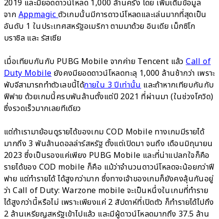
2019 และมียอดดาวน์โหลด 1,000 ล้านครั้ง โดย เพิ่มเติมข้อมูล
จาก
Appmagic
ตัวเกมนั้นมีการดาวน์โหลดและเล่นมากที่สุดเป็น
อันดับ 1 ในประเทศสหรัฐอเมริกา ตามมาด้วย อินเดีย เม็กซิโก
บราซิล และ รัสเซีย
เมื่อเทียบกันกับ PUBG Mobile จากค่าย Tencent แล้ว
Call of
Duty Mobile
ยังคงมียอดดาวน์โหลดทะลุ 1,000 ล้านช้ากว่า เพราะ
พับจีสามารถทำตัวเลขนี้ได้
ภายใน 3 ปีเท่านั้น
และถ้าหากเทียบกันกับ
ฟีฟาย ด้วยเกมนี้ครบพันล้านตั้งแต่ปี 2021 ที่ผ่านมา (ในช่วงโควิด)
ซึ่งรวดเร็วมากเลยทีเดียว
แต่ถ้าเรามาย้อนดูรายได้ของเกม COD Mobile ทางเกมมีรายได้
มากถึง 3 พันล้านดอลล่าร์สหรัฐ ตั้งแต่เปิดมา จนถึง เดือนมิถุนายน
2023 ซึ่งเป็นรองแค่เพียง PUBG Mobile และที่น่าแปลกใจก็คือ
รายได้ของ COD mobile ก็คือ แม้ว่าจำนวนดาวน์โหลดจะน้อยกว่าฟี
ฟาย แต่ทำรายได้ ได้สูงกว่ามาก ซึ่งทางเจ้าของเกมก็ยังคงลุ้นกันอยู่
ว่า Call of Duty: Warzone mobile จะเป็นหนึ่งในเกมที่ทำราย
ได้สูงกว่านี้หรือไม่ เพราะเพียงแค่ 2 สัปดาห์ที่เปิดตัว ก็ทำรายได้ไปถึง
2 ล้านเหรียญสหรัฐเข้าไปแล้ว และมีผู้ดาวน์โหลดมากถึง 37.5 ล้าน