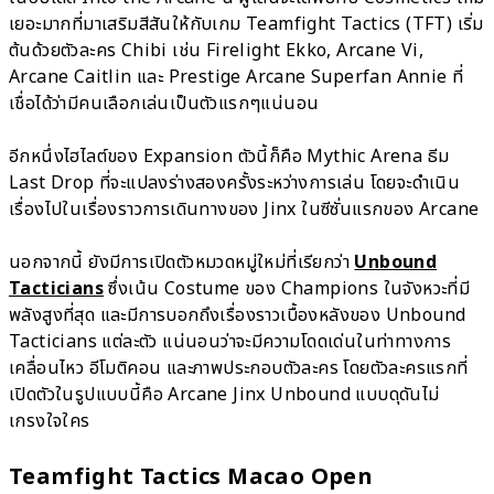
เยอะมากที่มาเสริมสีสันให้กับเกม Teamfight Tactics (TFT) เริ่ม
ต้นด้วยตัวละคร Chibi เช่น Firelight Ekko, Arcane Vi,
Arcane Caitlin และ Prestige Arcane Superfan Annie ที่
เชื่อได้ว่ามีคนเลือกเล่นเป็นตัวแรกๆแน่นอน
อีกหนึ่งไฮไลต์ของ Expansion ตัวนี้ก็คือ Mythic Arena ธีม
Last Drop ที่จะแปลงร่างสองครั้งระหว่างการเล่น โดยจะดำเนิน
เรื่องไปในเรื่องราวการเดินทางของ Jinx ในซีซั่นแรกของ Arcane
นอกจากนี้ ยังมีการเปิดตัวหมวดหมู่ใหม่ที่เรียกว่า
Unbound
Tacticians
ซึ่งเน้น Costume ของ Champions ในจังหวะที่มี
พลังสูงที่สุด และมีการบอกถึงเรื่องราวเบื้องหลังของ Unbound
Tacticians แต่ละตัว แน่นอนว่าจะมีความโดดเด่นในท่าทางการ
เคลื่อนไหว อีโมติคอน และภาพประกอบตัวละคร โดยตัวละครแรกที่
เปิดตัวในรูปแบบนี้คือ Arcane Jinx Unbound แบบดุดันไม่
เกรงใจใคร
Teamfight Tactics Macao Open