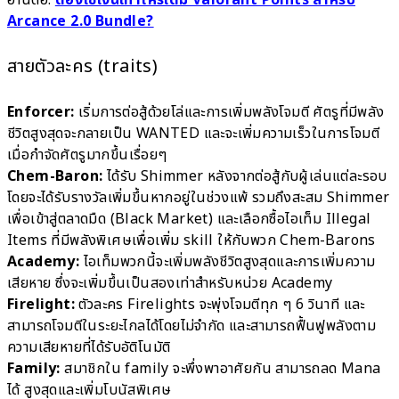
อ่านต่อ:
ต้องใช้เงินเท่าไหร่เติม Valorant Points สำหรับ
Arcance 2.0 Bundle?
สายตัวละคร (traits)
Enforcer:
เริ่มการต่อสู้ด้วยโล่และการเพิ่มพลังโจมตี ศัตรูที่มีพลัง
ชีวิตสูงสุดจะกลายเป็น WANTED และจะเพิ่มความเร็วในการโจมตี
เมื่อกำจัดศัตรูมากขึ้นเรื่อยๆ
Chem-Baron:
ได้รับ Shimmer หลังจากต่อสู้กับผู้เล่นแต่ละรอบ
โดยจะได้รับรางวัลเพิ่มขึ้นหากอยู่ในช่วงแพ้ รวมถึงสะสม Shimmer
เพื่อเข้าสู่ตลาดมืด (Black Market) และเลือกซื้อไอเท็ม Illegal
Items ที่มีพลังพิเศษเพื่อเพิ่ม skill ให้กับพวก Chem-Barons
Academy:
ไอเท็มพวกนี้จะเพิ่มพลังชีวิตสูงสุดและการเพิ่มความ
เสียหาย ซึ่งจะเพิ่มขึ้นเป็นสองเท่าสำหรับหน่วย Academy
Firelight:
ตัวละคร Firelights จะพุ่งโจมตีทุก ๆ 6 วินาที และ
สามารถโจมตีในระยะไกลได้โดยไม่จำกัด และสามารถฟื้นฟูพลังตาม
ความเสียหายที่ได้รับอัติโนมัติ
Family:
สมาชิกใน family จะพึ่งพาอาศัยกัน สามารถลด Mana
ได้ สูงสุดและเพิ่มโบนัสพิเศษ