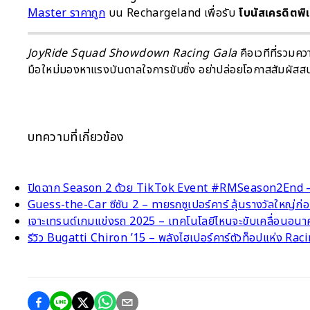
Master ราคาถูก
บน Rechargeland เพื่อรับ
โบนัสเครดิตพิ
JoyRide Squad Showdown Racing Gala
คือเวทีที่รวมค
มือใหม่มองหาแรงบันดาลใจการขับซิ่ง อย่าปล่อยโอกาสสัมผัสสนา
บทความที่เกี่ยวข้อง
ปิดฉาก Season 2 ด้วย TikTok Event #RMSeason2End – รวม
Guess-the-Car ซีซัน 2 – ทายรถซูเปอร์คาร์ ลุ้นรางวัลใหญ่ก
เจาะเทรนด์เกมแข่งรถ 2025 – เทคโนโลยีไหนจะขับเคลื่อนอน
รีวิว Bugatti Chiron ’15 – พลังไฮเปอร์คาร์ตัวท็อปแห่ง R