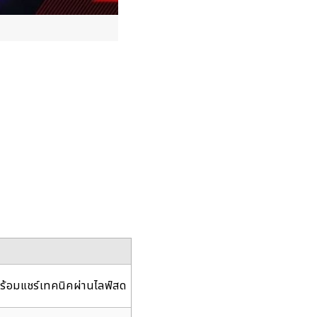
 พร้อมแชร์เทคนิคผ่านไลฟ์สด