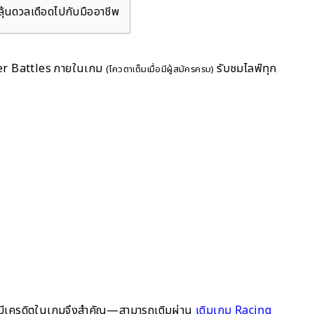
 ลุ้นดวลเดือดไปกับมืออาชีพ
ewer Battles ภายในเกม
รับชมไลฟ์ทุก
(โควตาเต็มเมื่อมีผู้สมัครครบ)
ีเครดิตในเกมจึงสำคัญ—สามารถเติมผ่าน
เติมเกม Racing