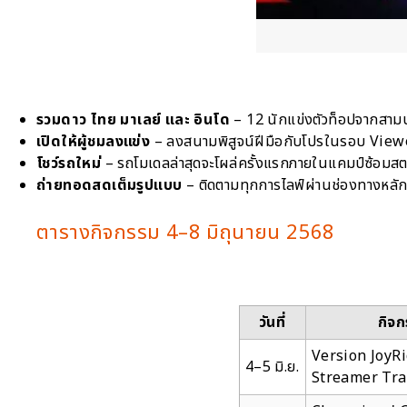
รวมดาว ไทย มาเลย์ และ อินโด
– 12 นักแข่งตัวท็อปจากสามป
เปิดให้ผู้ชมลงแข่ง
– ลงสนามพิสูจน์ฝีมือกับโปรในรอบ View
โชว์รถใหม่
– รถโมเดลล่าสุดจะโผล่ครั้งแรกภายในแคมป์ซ้อมสต
ถ่ายทอดสดเต็มรูปแบบ
– ติดตามทุกการไลฟ์ผ่านช่องทางหล
ตารางกิจกรรม 4–8 มิถุนายน 2568
วันที่
กิจ
Version JoyR
4–5 มิ.ย.
Streamer Tr