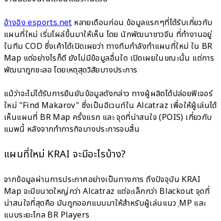
อ้างอิง esports.net
หลายเดือนก่อน ข้อมูลแรกๆที่ได้รับเกี่ยวกับ
แผนที่ใหม่ เริ่มโผล่ขึ้นมาให้เห็น โดย นักพัฒนาชาวจีน ที่ทำงานอยู่
ในทีม COD ซึ่งเค้าได้เปิดเผยว่า ทางทีมกำลังทำแผนที่ใหม่ ใน BR
Map แต่อย่างไรก็ดี ยังไม่มีข้อมูลอื่นใด เปิดเผยในขณะนั้น แต่การ
พัฒนาถูกชะลอ โดยเหตุสุดวิสัยบางประการ
แม้ว่าจะไม่ได้รับการยืนยันข้อมูลดังกล่าว ทางผู้ผลิตได้ปล่อยฟีเจอร์
ใหม่ "Find Makarov" ซึ่งเป็นอีเวนท์ใน Alcatraz เพื่อให้ผู้เล่นได้
เห็นแผนที่ BR Map ครั้งแรก และ จุดที่น่าสนใจ (POIS) เกี่ยวกับ
แมพนี้ หลังจากทำภารกิจบางประการจบสิ้น
แผนที่ใหม่ KRAI จะมีอะไรบ้าง?
จากข้อมูลผ่านการประกาศอย่างเป็นทางการ ถึงปัจจุบัน KRAI
Map จะมีขนาดใหญ่กว่า Alcatraz แต่จะเล็กกว่า Blackout จุดที่
น่าสนใจที่สุดคือ มันถูกออกแบบมาให้สำหรับผู้เล่นแนว ฺMP และ
แบบระยะไกล BR Players