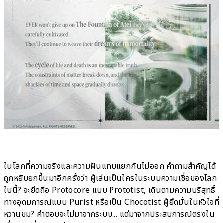
ในโลกที่ความจริงและความฝันแทบแยกกันไม่ออก คำถามสำคัญได้
ถูกหยิบยกขึ้นมาอีกครั้งว่า ผู้เล่นเป็นใครในระบบความเชื่อของโลก
ใบนี้? จะยึดถือ Protocore แบบ Prototist, เดินตามความบริสุทธิ์
ทางอุดมการณ์แบบ Purist หรือเป็น Chocotist ผู้ยึดมั่นในหัวใจที่
หวานขม? คำตอบจะไม่มาจากระบบ... แต่มาจากประสบการณ์ตรงใน