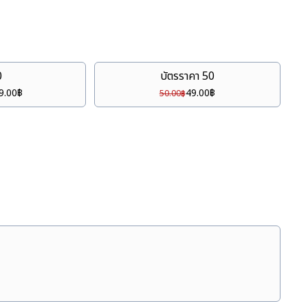
0
บัตรราคา 50
9.00
฿
49.00
฿
50.00
฿