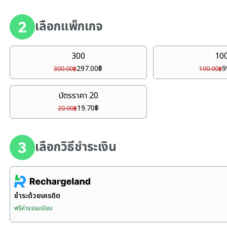
2
เลือกแพ็กเกจ
300
10
297.00
฿
9
300.00
฿
100.00
฿
บัตรราคา 20
19.70
฿
20.00
฿
3
เลือกวิธีชำระเงิน
่
ชำระด้วยเครดิต
ฟรีค่าธรรมเนียม
)