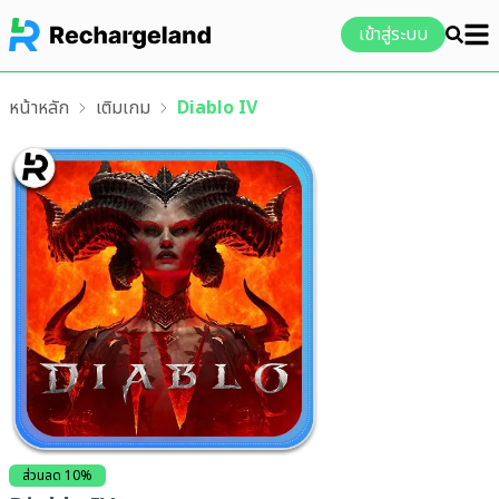
เข้าสู่ระบบ
หน้าหลัก
เติมเกม
Diablo IV
ส่วนลด
10
%