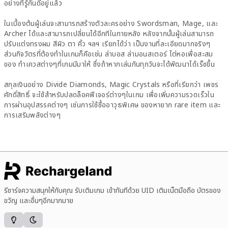
อย่างที่รู้กันดีอยู่แล้ว
ในเบื้องต้นผู้เล่นจะสามารถสร้างตัวละครอย่าง Swordsman, Mage, และ
Archer ได้และสามารถเปลี่ยนได้อีกทีในภายหลัง หลังจากนั้นผู้เล่นสามารถ
ปรับแต่งทรงผม สีผิว ตา คิ้ว ฯลฯ เรียกได้ว่า เป็นงานที่ละเอียดมากจริงๆ
ส่วนกิจวัตรที่ต้องทำในเกมก็คือเช่น ล่าบอส ล่ามอนสเตอร์ ไต่หอเพื่อสะสม
ของ ทำเควสต่างๆที่เกมมีมาให้ ซึ่งถ้าหากเล่นกันทุกวันจะได้พัฒนาได้เร็ซขึ้น
สกุลเงินอย่าง Divide Diamonds, Magic Crystals หรือที่เรียกว่า เพชร
ศักดิ์สิทธิ์ จะใช้สำหรับปลดล็อคฟีเจอร์ต่างๆในเกม เพื่อเพิ่มความรวดเร็วใน
การผ่านอุปสรรคต่างๆ เช่นการใช้ซื้ออาวุธพิเศษ ของหายาก rare item และ
การเสริมพลังต่างๆ
รีชาร์จความสนุกให้กับคุณ รับเติมเกม เข้าทันทีด้วย UID เติมเน็ตมือถือ บัตรของ
ขวัญ และอื่นๆอีกมากมาย