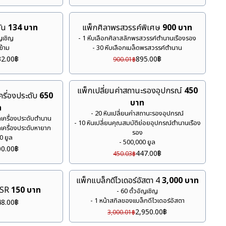
วัน
134 บาท
แพ็กศิลาพรสวรรค์พิเศษ
900 บาท
ัญเชิญ
- 1 หีบเลือกศิลาสลักพรสวรรค์ตำนานเรืองรอง
วข้าม
- 30 หีบเลือกเมล็ดพรสวรรค์ตำนาน
32.00
฿
895.00
฿
900.01
฿
แพ็กเปลี่ยนค่าสถานะรองอุปกรณ์
450
ครี่องประดับ
650
บาท
ท
- 20 หินเปลี่ยนค่าสถานะรองอุปกรณ์
กเครื่องประดับตำนาน
- 10 หินเปลี่ยนคุณสมบัติย่อยอุปกรณ์ตำนานเรือง
กเครื่องประดับหายาก
รอง
0 ยูล
- 500,000 ยูล
00.00
฿
447.00
฿
450.03
฿
แพ็กแบล็กดีไวเดอร์อัสตา 4
3,000 บาท
ท SR
150 บาท
- 60 ตั๋วอัญเชิญ
- 1 หน้าสกิลของแบล็กดีไวเดอร์อัสตา
48.00
฿
2,950.00
฿
3,000.01
฿