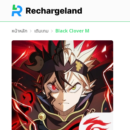
หน้าหลัก
เติมเกม
Black Clover M