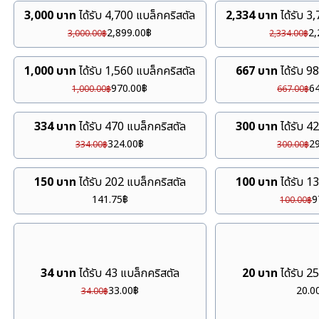
3,000 บาท
ได้รับ 4,700 แบล็กคริสตัล
2,334 บาท
ได้รับ 3
2,899.00
฿
2,
3,000.00
฿
2,334.00
฿
1,000 บาท
ได้รับ 1,560 แบล็กคริสตัล
667 บาท
ได้รับ 9
970.00
฿
6
1,000.00
฿
667.00
฿
334 บาท
ได้รับ 470 แบล็กคริสตัล
300 บาท
ได้รับ 4
324.00
฿
2
334.00
฿
300.00
฿
150 บาท
ได้รับ 202 แบล็กคริสตัล
100 บาท
ได้รับ 1
141.75
฿
9
100.00
฿
34 บาท
ได้รับ 43 แบล็กคริสตัล
20 บาท
ได้รับ 2
33.00
฿
20.0
34.00
฿