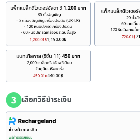
แพ็กแบล็กดีไวเดอร์อัสตา 3
1,200 บาท
แพ็กแบล็กดีไวเดอร์
- 35 ตั๋วอัญเชิญ
- 20 ตั๋วอ
- 5 กล่องอัญเชิญเครื่องประดับ (UR-LR)
- 60 เศษเสี้
- 120 หินอัปเกรดเครื่องประดับ
- 120 หีบเลือกเมล
- 60 หินอัปเกรดเครื่องประดับขั้นสูง
7
720.01
฿
1,190.00
฿
1,200.01
฿
แบทเทิลพาส (ซีซั่น 11)
450 บาท
- 2,000 แบล็กคริสตัลพรีเมียม
- วัตถุดิบเสริมแกร่ง
440.00
฿
450.01
฿
3
เลือกวิธีชำระเงิน
ชำระด้วยเครดิต
ฟรีค่าธรรมเนียม