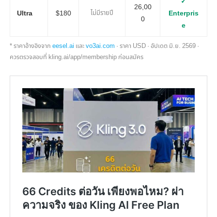
✓
26,00
Ultra
$180
ไม่มีรายปี
Enterpris
0
e
* ราคาอ้างอิงจาก
eesel.ai
และ
vo3ai.com
· ราคา USD · อัปเดต มิ.ย. 2569 ·
ควรตรวจสอบที่ kling.ai/app/membership ก่อนสมัคร