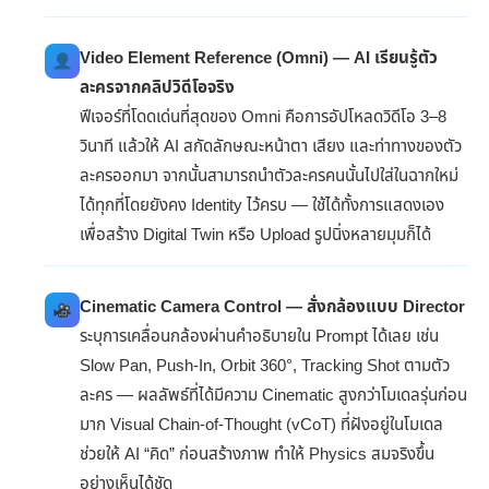
Video Element Reference (Omni) — AI เรียนรู้ตัว
ละครจากคลิปวิดีโอจริง
ฟีเจอร์ที่โดดเด่นที่สุดของ Omni คือการอัปโหลดวิดีโอ 3–8
วินาที แล้วให้ AI สกัดลักษณะหน้าตา เสียง และท่าทางของตัว
ละครออกมา จากนั้นสามารถนำตัวละครคนนั้นไปใส่ในฉากใหม่
ได้ทุกที่โดยยังคง Identity ไว้ครบ — ใช้ได้ทั้งการแสดงเอง
เพื่อสร้าง Digital Twin หรือ Upload รูปนิ่งหลายมุมก็ได้
Cinematic Camera Control — สั่งกล้องแบบ Director
ระบุการเคลื่อนกล้องผ่านคำอธิบายใน Prompt ได้เลย เช่น
Slow Pan, Push-In, Orbit 360°, Tracking Shot ตามตัว
ละคร — ผลลัพธ์ที่ได้มีความ Cinematic สูงกว่าโมเดลรุ่นก่อน
มาก Visual Chain-of-Thought (vCoT) ที่ฝังอยู่ในโมเดล
ช่วยให้ AI “คิด” ก่อนสร้างภาพ ทำให้ Physics สมจริงขึ้น
อย่างเห็นได้ชัด