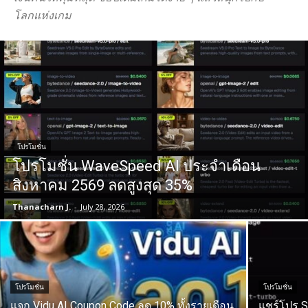
โลกแห่งเกม
โปรโมชั่น
โปรโมชั่น WaveSpeed AI ประจำเดือน
สิงหาคม 2569 ลดสูงสุด 35%
Thanacharn J.
-
July 28, 2026
โปรโมชั่น
โปรโมชั่น
แจก Vidu AI Coupon Code ลด 10% ทั้งรายเดือน
แชร์โปร S