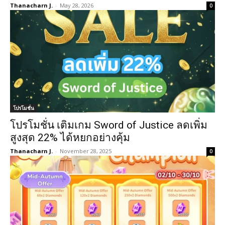
Thanacharn J.
-
May 28, 2026
0
โปรโมชั่น
โปรโมชั่น เติมเกม Sword of Justice ลดเพิ่ม
สูงสุด 22% ได้หยกอย่างคุ้ม
Thanacharn J.
-
November 28, 2025
0