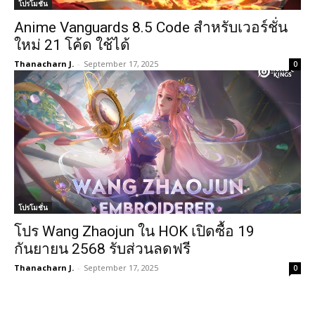
โปรโมชั่น
Anime Vanguards 8.5 Code สำหรับเวอร์ชั่น
ใหม่ 21 โค้ด ใช้ได้
Thanacharn J.
-
September 17, 2025
0
โปรโมชั่น
โปร Wang Zhaojun ใน HOK เปิดซื้อ 19
กันยายน 2568 รับส่วนลดฟรี
Thanacharn J.
-
September 17, 2025
0