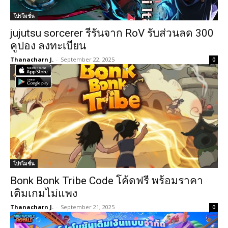
โปรโมชั่น
jujutsu sorcerer รีรันจาก RoV รับส่วนลด 300
คูปอง ลงทะเบียน
Thanacharn J.
-
September 22, 2025
0
โปรโมชั่น
Bonk Bonk Tribe Code โค้ดฟรี พร้อมราคา
เติมเกมไม่แพง
Thanacharn J.
-
September 21, 2025
0