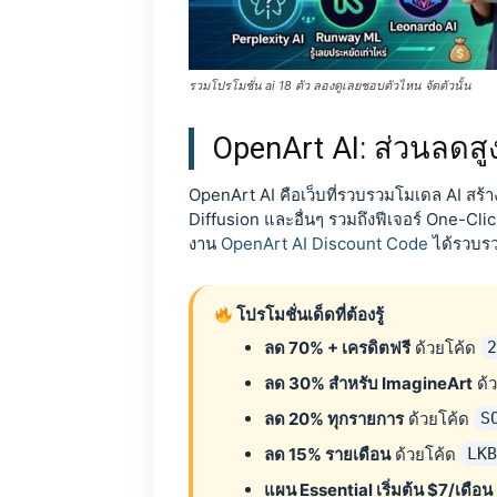
รวมโปรโมชั่น ai 18 ตัว ลองดูเลยชอบตัวไหน จัดตัวนั้น
OpenArt AI: ส่วนลดสูง
OpenArt AI คือเว็บที่รวบรวมโมเดล AI สร้าง
Diffusion และอื่นๆ รวมถึงฟีเจอร์ One-Clic
งาน
OpenArt AI Discount Code
ได้รวบรว
โปรโมชั่นเด็ดที่ต้องรู้
ลด 70% + เครดิตฟรี
ด้วยโค้ด
ลด 30% สำหรับ ImagineArt
ด้
ลด 20% ทุกรายการ
ด้วยโค้ด
S
ลด 15% รายเดือน
ด้วยโค้ด
LK
แผน Essential เริ่มต้น $7/เดือน