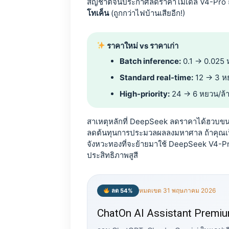
สัญชาติจีนประกาศลดราคาโมเดล V4-Pro ถ
โทเค็น
(ถูกกว่าไฟบ้านเสียอีก!)
ราคาใหม่ vs ราคาเก่า
Batch inference:
0.1 → 0.025 
Standard real-time:
12 → 3 หย
High-priority:
24 → 6 หยวน/ล้า
สาเหตุหลักที่ DeepSeek ลดราคาได้ฮวบขน
ลดต้นทุนการประมวลผลลงมหาศาล ถ้าคุณเป็นนั
จังหวะทองที่จะย้ายมาใช้ DeepSeek V4-Pro เ
ประสิทธิภาพสูสี
หมดเขต 31 พฤษภาคม 2026
ลด 54%
ChatOn AI Assistant Premi