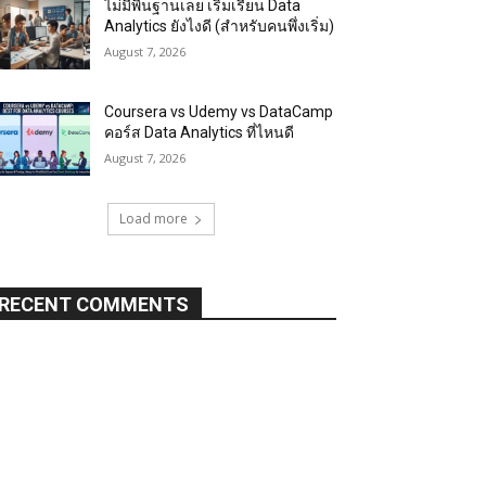
ไม่มีพื้นฐานเลย เริ่มเรียน Data
Analytics ยังไงดี (สำหรับคนพึ่งเริ่ม)
August 7, 2026
Coursera vs Udemy vs DataCamp
คอร์ส Data Analytics ที่ไหนดี
August 7, 2026
Load more
RECENT COMMENTS