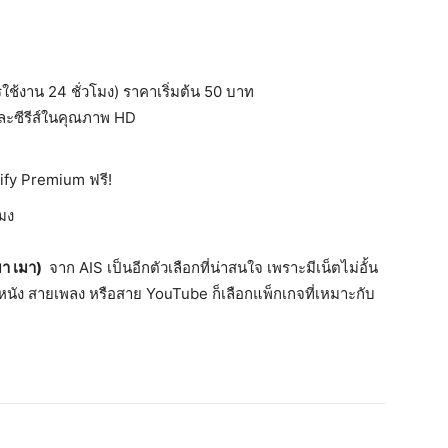
รใช้งาน 24 ชั่วโมง) ราคาเริ่มต้น 50 บาท
งและซีรีส์ในคุณภาพ HD
otify Premium ฟรี!
โมง
มา เมา)
จาก AIS เป็นอีกตัวเลือกที่น่าสนใจ เพราะมีเน็ตไม่อั้น
นัง สายเพลง หรือสาย YouTube ก็เลือกแพ็กเกจที่เหมาะกับ