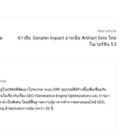
Next article
อม
ข่าวลือ: Genshin Impact อาจเพิ่ม Artifact Sets ใหม่
ในเวอร์ชัน 5.5
icle
ู่ในบริษัทที่พัฒนาโปรแกรม ระบบ ERP อุปกรณ์ที่สร้างขึ้นเพื่อเชื่อมกับ
สนใจเกี่ยวกับเรื่อง GEO (Generative Engine Optimization) และ การมา
ุค AI เป็นพิเศษ โดยมีพื้นฐานความรู้มาจากทำการตลาดออนไลน์ SEO,
ng ด้วยประสบการณ์มากกว่า 20 ปี