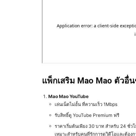
แพ็กเสริม Mao Mao ตัวอื่นๆ
Mao Mao YouTube
เล่นเน็ตไม่อั้น ที่ความเร็ว 1Mbps
รับสิทธิ์ดู YouTube Premium ฟรี
ราคาเริ่มต้นเพียง 30 บาท สำหรับ 24 ชั่ว
เหมาะสำหรับคนที่รักการดูวิดีโอและต้