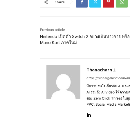
Share
Previous article
Nintendo เปิดตัว Switch 2 อย่างเป็นทางการ พร้
Mario Kart ภาคใหม่
Thanacharn J.
https://rechargeland.com/art
มีความสนใจเกี่ยวกับ AI และอย
AI รวมถึง AI Video ให้ความ
ของ Zero Click Threat ในย
PPC, Social Media Marketi