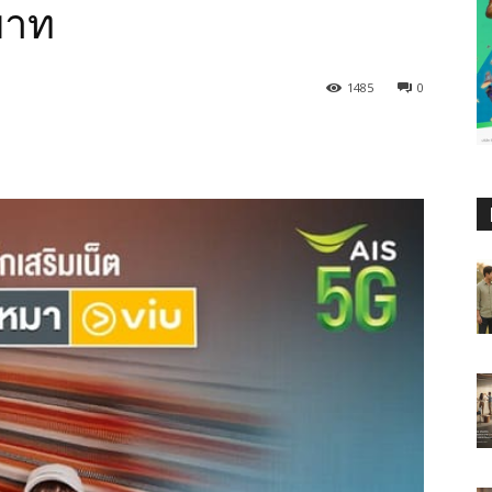
บาท
1485
0