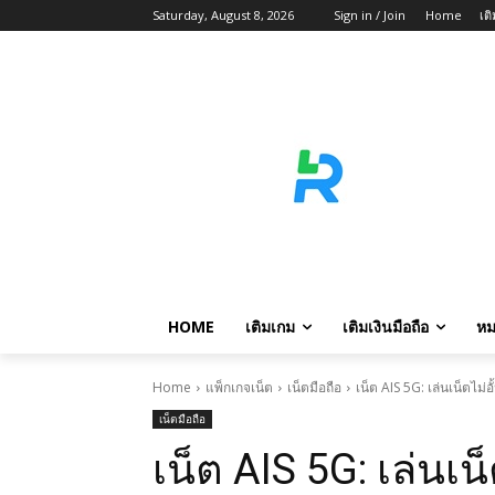
Saturday, August 8, 2026
Sign in / Join
Home
เต
HOME
เติมเกม
เติมเงินมือถือ
หม
Home
แพ็กเกจเน็ต
เน็ตมือถือ
เน็ต AIS 5G: เล่นเน็ตไม
เน็ตมือถือ
เน็ต AIS 5G: เล่นเน