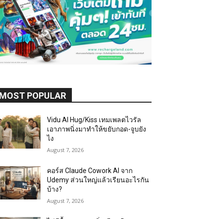
MOST POPULAR
Vidu AI Hug/Kiss เทมเพลตไวรัล
เอาภาพนิ่งมาทำให้ขยับกอด-จูบยัง
ไง
August 7, 2026
คอร์ส Claude Cowork AI จาก
Udemy ส่วนใหญ่แล้วเรียนอะไรกัน
บ้าง?
August 7, 2026