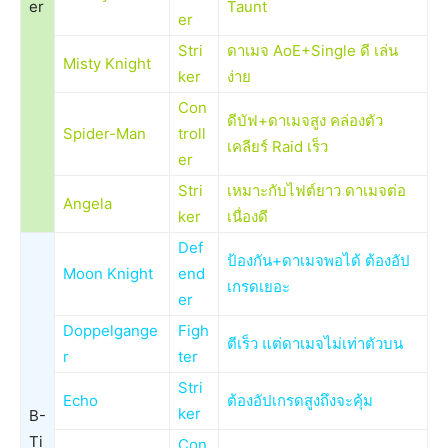
er
Taunt
er
Stri
ดาเมจ AoE+Single ดี เล่น
Misty Knight
ker
ง่าย
Con
ดีบัฟ+ดาเมจสูง คล่องตัว
Spider-Man
troll
เคลียร์ Raid เร็ว
er
Stri
เหมาะกับไฟต์ยาว ดาเมจต่อ
Angela
ker
เนื่องดี
Def
ป้องกัน+ดาเมจพอได้ ต้องอัป
Moon Knight
end
เกรดเยอะ
er
Doppelgange
Figh
ตีเร็ว แต่ดาเมจไม่เท่าตัวบน
r
ter
Stri
Echo
ต้องอัปเกรดสูงถึงจะคุ้ม
ker
B-
Ti
Con