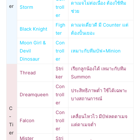
ดาเมจไม่ต่อเนื่อง ต้องใช้ทีม
er
Storm
troll
ช่วย
er
Figh
ดาเมจเดี่ยวดี มี Counter แต่
Black Knight
ter
ต้องปั้นเยอะ
Moon Girl &
Con
Devil
troll
เหมาะกับทีมบัฟ+Minion
Dinosaur
er
Stri
เรียกลูกน้องได้ เหมาะกับทีม
Thread
ker
Summon
Con
ประสิทธิภาพต่ำ ใช้ได้เฉพาะ
Dreamqueen
troll
บางสถานการณ์
er
C
Con
-
เคลื่อนไหวไว มีบัฟลดดาเมจ
Falcon
troll
Ti
แต่ดาเมจต่ำ
er
er
Mister
Stri