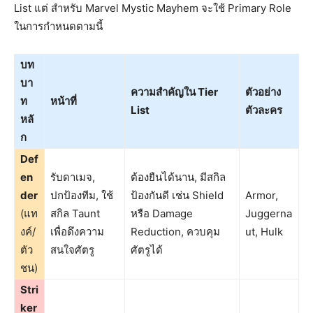
List แต่ สำหรับ Marvel Mystic Mayhem จะใช้ Primary Role
ในการกำหนดตามนี้
บท
บา
ความสำคัญใน Tier
ตัวอย่าง
ท
หน้าที่
List
ตัวละคร
หลั
ก
Def
en
รับดาเมจ,
ต้องยืนได้นาน, มีสกิล
der
ปกป้องทีม, ใช้
ป้องกันดี เช่น Shield
Armor,
(แท
สกิล Taunt
หรือ Damage
Juggerna
งค์/
เพื่อดึงความ
Reduction, ควบคุม
ut, Hulk
ตัว
สนใจศัตรู
ศัตรูได้
ชน)
Stri
ker