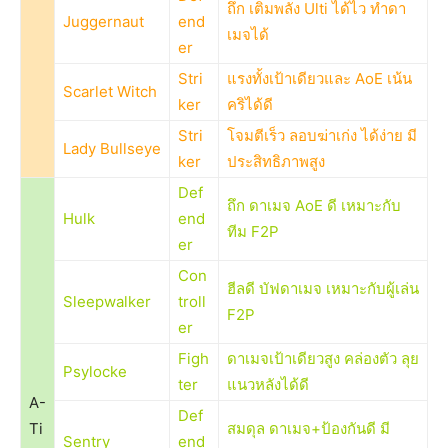
ถึก เติมพลัง Ulti ได้ไว ทำดา
Juggernaut
end
เมจได้
er
Stri
แรงทั้งเป้าเดียวและ AoE เน้น
Scarlet Witch
ker
คริได้ดี
Stri
โจมตีเร็ว ลอบฆ่าเก่ง ได้ง่าย มี
Lady Bullseye
ker
ประสิทธิภาพสูง
Def
ถึก ดาเมจ AoE ดี เหมาะกับ
Hulk
end
ทีม F2P
er
Con
ฮีลดี บัฟดาเมจ เหมาะกับผู้เล่น
Sleepwalker
troll
F2P
er
Figh
ดาเมจเป้าเดียวสูง คล่องตัว ลุย
Psylocke
ter
แนวหลังได้ดี
A-
Def
Ti
สมดุล ดาเมจ+ป้องกันดี มี
Sentry
end