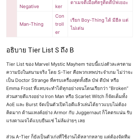
ดาเมจดีเมื่อศัตรูติดดีบัฟเยอะ
Negative
ker
Con
เรียก Boy-Thing ได้ มีฮีล แต่
Man-Thing
troll
ไม่เด่น
er
อธิบาย Tier List S ถึง B
Tier List ของ Marvel Mystic Mayhem รอบนี้แบ่งตัวละครตาม
ความปังในสนามจริง โดย S-Tier คือพวกเทพประจำเกม ไม่ว่าจะ
เป็น Doctor Strange ที่ครบเครื่องสุดทั้งฮีล บัฟ ดีบัฟ หรือ
Emma Frost ที่แทบจะทำได้ทุกอย่างจนโดนเรียกว่า “Broken”
ส่วนสายตีแรงอย่าง Iron Man หรือ Scarlet Witch ก็จัดเต็มทั้ง
AoE และ Burst จัดเป็นตัวเปิดไอดีแล้วเล่นได้ยาวแบบไม่ต้อง
คิดมาก ด้านแทงค์อย่าง Armor กับ Juggernaut ก็โคตรแน่น รับ
แรงดาเมจได้แบบยืนแช่ ไม่ล้มง่ายๆ เลย
ส่วน A-Tier ก็ยังเป็นตัวเก่งที่ใช้งานได้หลากหลาย แต่ต้องจัดทีม