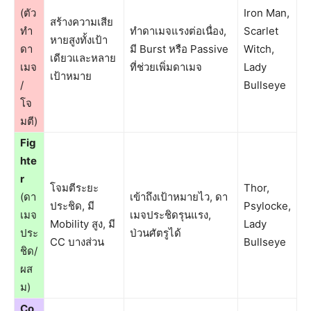
(ตัว
Iron Man,
สร้างความเสีย
ทำ
ทำดาเมจแรงต่อเนื่อง,
Scarlet
หายสูงทั้งเป้า
ดา
มี Burst หรือ Passive
Witch,
เดียวและหลาย
เมจ
ที่ช่วยเพิ่มดาเมจ
Lady
เป้าหมาย
/
Bullseye
โจ
มตี)
Fig
hte
r
โจมตีระยะ
Thor,
(ดา
เข้าถึงเป้าหมายไว, ดา
ประชิด, มี
Psylocke,
เมจ
เมจประชิดรุนแรง,
Mobility สูง, มี
Lady
ประ
ป่วนศัตรูได้
CC บางส่วน
Bullseye
ชิด/
ผส
ม)
Co