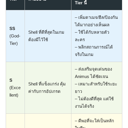
Tier นี้
– เพิ่มดาเมจ/ฮีล/ป้องกัน
ได้มากอย่างเห็นผล
SS
Shell ที่ดีที่สุดในเกม
– ใช้ได้กับหลายตัว
(God-
ต้องมีไว้ใช้
ละคร
Tier)
– พลิกสถานการณ์ได้
จริงในเกม
– ส่งเสริมจุดเด่นของ
Animus ได้ชัดเจน
S
Shell ที่แข็งแกร่ง คุ้ม
– เหมาะสำหรับใช้ระยะ
(Exce
ค่ากับการอัปเกรด
ยาว
llent)
– ไม่ต้องดีที่สุด แต่ใช้
งานได้จริง
– ดีพอที่จะใส่เป็นหลัก