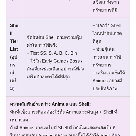
แข็งแกร่งจาก
ทรัพยากรที่มี
She
– บอกว่า Shell
ll
ไหนน่าอัปเกรด
จัดอันดับ Shell ตามความคุ้ม
Tier
ที่สุด
ค่าในการใช้จริง
List
– ช่วยผู้เล่น
– Tier: SS, S, A, B, C, Bin
(อุป
วางแผนการใช้
– ใช้ใน Early Game / Boss /
กร
ทรัพยากร
ดันเจี้ยนช่วยเลือกอุปกรณ์ที่ส่ง
ณ์
– เสริมจุดแข็งให้
เสริมตัวละครได้ดีที่สุด
เสริ
Animus อย่างมี
ม)
ประสิทธิภาพ
ความสัมพันธ์ระหว่าง Animus และ Shell:
ทีมที่แข็งแกร่งที่สุดต้องใช้ทั้ง Animus ระดับสูง + Shell ที่
เหมาะสม
ถ้ามี Animus เก่งแต่ไม่มี Shell ดี ก็ยังไม่แสดงพลังเต็มที่
ในทางกลับกัน Animus กลางๆ ก็เก่งขึ้นได้ถ้าใช้ Shell ที่ถูก