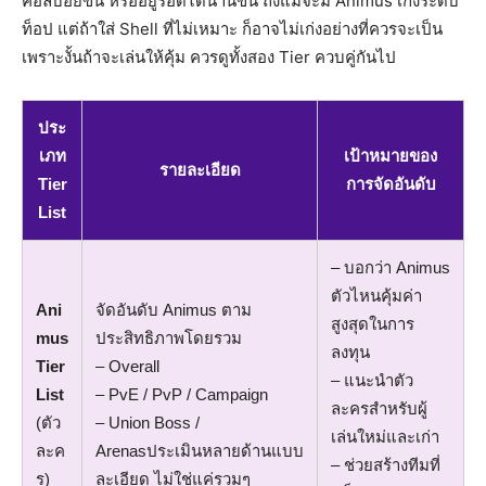
คอลบ่อยขึ้น หรืออยู่รอดได้นานขึ้น ถึงแม้จะมี Animus เก่งระดับ
ท็อป แต่ถ้าใส่ Shell ที่ไม่เหมาะ ก็อาจไม่เก่งอย่างที่ควรจะเป็น
เพราะงั้นถ้าจะเล่นให้คุ้ม ควรดูทั้งสอง Tier ควบคู่กันไป
ประ
เภท
เป้าหมายของ
รายละเอียด
Tier
การจัดอันดับ
List
– บอกว่า Animus
ตัวไหนคุ้มค่า
Ani
จัดอันดับ Animus ตาม
สูงสุดในการ
mus
ประสิทธิภาพโดยรวม
ลงทุน
Tier
– Overall
– แนะนำตัว
List
– PvE / PvP / Campaign
ละครสำหรับผู้
(ตัว
– Union Boss /
เล่นใหม่และเก่า
ละค
Arenasประเมินหลายด้านแบบ
– ช่วยสร้างทีมที่
ร)
ละเอียด ไม่ใช่แค่รวมๆ