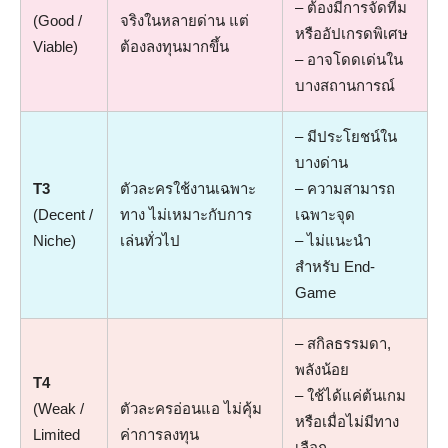
– ต้องมีการจัดทีม
(Good /
จริงในหลายด่าน แต่
หรืออัปเกรดพิเศษ
Viable)
ต้องลงทุนมากขึ้น
– อาจโดดเด่นใน
บางสถานการณ์
– มีประโยชน์ใน
บางด่าน
T3
ตัวละครใช้งานเฉพาะ
– ความสามารถ
(Decent /
ทาง ไม่เหมาะกับการ
เฉพาะจุด
Niche)
เล่นทั่วไป
– ไม่แนะนำ
สำหรับ End-
Game
– สกิลธรรมดา,
พลังน้อย
T4
– ใช้ได้แค่ต้นเกม
(Weak /
ตัวละครอ่อนแอ ไม่คุ้ม
หรือเมื่อไม่มีทาง
Limited
ค่าการลงทุน
เลือก