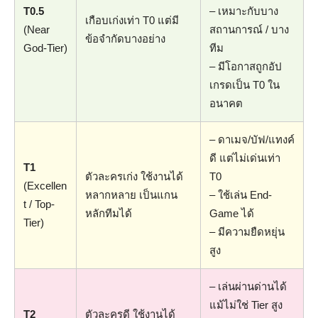
T0.5
– เหมาะกับบาง
เกือบเก่งเท่า T0 แต่มี
(Near
สถานการณ์ / บาง
ข้อจำกัดบางอย่าง
God-Tier)
ทีม
– มีโอกาสถูกอัป
เกรดเป็น T0 ใน
อนาคต
– ดาเมจ/บัฟ/แทงค์
ดี แต่ไม่เด่นเท่า
T1
ตัวละครเก่ง ใช้งานได้
T0
(Excellen
หลากหลาย เป็นแกน
– ใช้เล่น End-
t / Top-
หลักทีมได้
Game ได้
Tier)
– มีความยืดหยุ่น
สูง
– เล่นผ่านด่านได้
แม้ไม่ใช่ Tier สูง
T2
ตัวละครดี ใช้งานได้