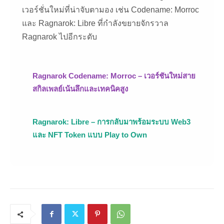
เวอร์ชั่นใหม่ที่น่าจับตามอง เช่น Codename: Morroc
และ Ragnarok: Libre ที่กำลังขยายจักรวาล
Ragnarok ไปอีกระดับ
Ragnarok Codename: Morroc – เวอร์ชันใหม่สาย
สกิลเพลย์เน้นลึกและเทคนิคสูง
Ragnarok: Libre – การกลับมาพร้อมระบบ Web3
และ NFT Token แบบ Play to Own