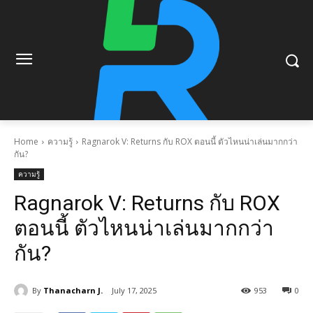
Home
ความรู้
Ragnarok V: Returns กับ ROX ตอนนี้ ตัวไหนน่าเล่นมากกว่า
กัน?
ความรู้
Ragnarok V: Returns กับ ROX
ตอนนี้ ตัวไหนน่าเล่นมากกว่า
กัน?
By
Thanacharn J.
July 17, 2025
953
0