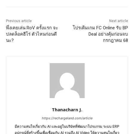
Previous article
Next article
พึ่งเคยเล่น RoV ครั้งแรก จะ
โปรเติมเกม FC Online รับ BP
ปลดล็อคฮีโร่ ตัวไหนก่อนดี
Deal อย่างคุ้มก่อนจบ
นะ?
กรกฎาคม 68
Thanacharn J.
https://rechargeland.com/article
มีความสนใจเกี่ยวกับ AI และอยู่ในบริษัทที่พัฒนาโปรแกรม ระบบ ERP
อุปกรณ์ที่สร้างขึ้นเพื่อเชื่อมกับ AI รวมถึง AI Video ให้ความสนใจเกี่ยว